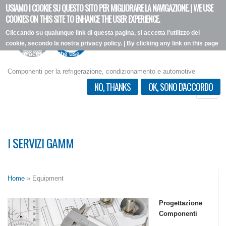
USIAMO I COOKIE SU QUESTO SITO PER MIGLIORARE LA NAVIGAZIONE. | WE USE
Salta
COOKIES ON THIS SITE TO ENHANCE THE USER EXPERIENCE.
al
Cliccando su qualunque link di questa pagina, si accetta l'utilizzo dei
contenuto
cookie, secondo la nostra privacy policy. | By clicking any link on this page
principale
you are accepting the use of the cookies outlined in our privacy policy.
Vorrei più informazioni
Componenti per la refrigerazione, condizionamento e automotive
NO, THANKS
OK, SONO D'ACCORDO
Toggle
naviga
I SERVIZI GAMM
Home
» Equipment
Progettazione
Componenti