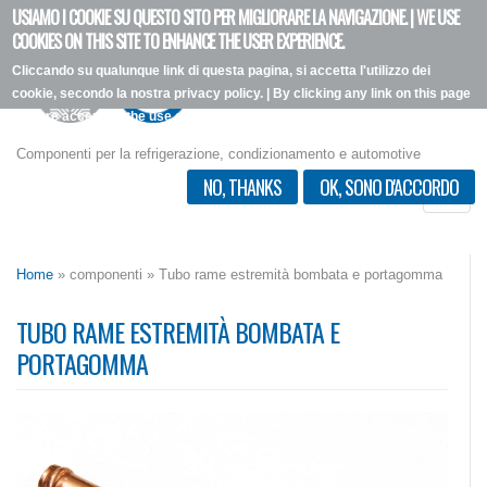
USIAMO I COOKIE SU QUESTO SITO PER MIGLIORARE LA NAVIGAZIONE. | WE USE
Salta
COOKIES ON THIS SITE TO ENHANCE THE USER EXPERIENCE.
al
Cliccando su qualunque link di questa pagina, si accetta l'utilizzo dei
contenuto
cookie, secondo la nostra privacy policy. | By clicking any link on this page
principale
you are accepting the use of the cookies outlined in our privacy policy.
Vorrei più informazioni
Componenti per la refrigerazione, condizionamento e automotive
NO, THANKS
OK, SONO D'ACCORDO
Toggle
naviga
Home
» componenti » Tubo rame estremità bombata e portagomma
TUBO RAME ESTREMITÀ BOMBATA E
PORTAGOMMA