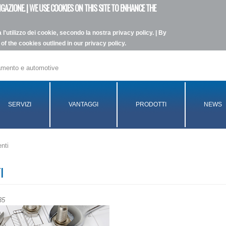
GAZIONE. | WE USE COOKIES ON THIS SITE TO ENHANCE THE
l'utilizzo dei cookie, secondo la nostra privacy policy. | By
of the cookies outlined in our privacy policy.
namento e automotive
SERVIZI
VANTAGGI
PRODOTTI
NEWS
nti
I
35