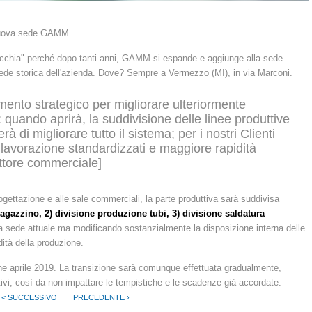
a nuova sede GAMM
ecchia" perché dopo tanti anni, GAMM si espande e aggiunge alla sede
 sede storica dell'azienda. Dove? Sempre a Vermezzo (MI), in via Marconi.
mento strategico per migliorare ulteriormente
 quando aprirà, la suddivisione delle linee produttive
à di migliorare tutto il sistema; per i nostri Clienti
i lavorazione standardizzati e maggiore rapidità
ettore commerciale]
 progettazione e alle sale commerciali, la parte produttiva sarà suddivisa
agazzino, 2) divisione produzione tubi, 3) divisione saldatura
a sede attuale ma modificando sostanzialmente la disposizione interna delle
dità della produzione.
ine aprile 2019. La transizione sarà comunque effettuata gradualmente,
rativi, così da non impattare le tempistiche e le scadenze già accordate.
< SUCCESSIVO
PRECEDENTE ›