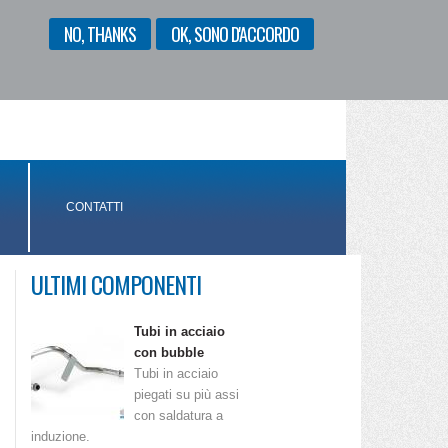
NO, THANKS
OK, SONO D'ACCORDO
ENGLISH
ITALIANO
CONTATTI
ULTIMI COMPONENTI
Tubi in acciaio
con bubble
Tubi in acciaio
piegati su più assi
con saldatura a
induzione.