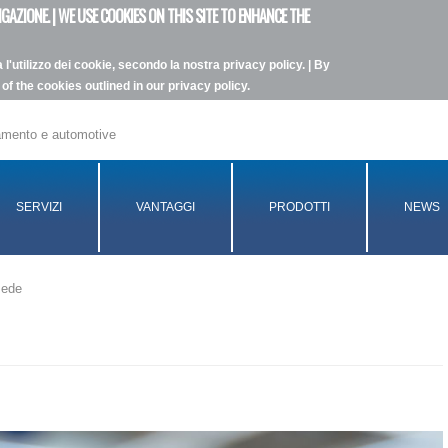
GAZIONE. | WE USE COOKIES ON THIS SITE TO ENHANCE THE
l'utilizzo dei cookie, secondo la nostra privacy policy. | By
of the cookies outlined in our privacy policy.
namento e automotive
SERVIZI
VANTAGGI
PRODOTTI
NEWS
sede